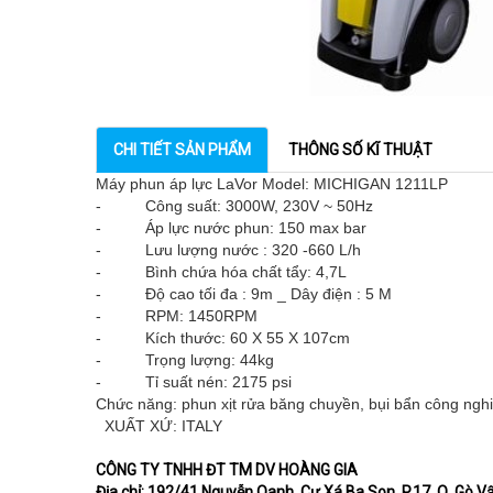
CHI TIẾT SẢN PHẨM
THÔNG SỐ KĨ THUẬT
Máy phun áp lực LaVor Model: MICHIGAN 1211LP
- Công suất: 3000W, 230V ~ 50Hz
- Áp lực nước phun: 150 max bar
- Lưu lượng nước : 320 -660 L/h
- Bình chứa hóa chất tẩy: 4,7L
- Độ cao tối đa : 9m _ Dây điện : 5 M
- RPM: 1450RPM
- Kích thước: 60 X 55 X 107cm
- Trọng lượng: 44kg
- Tỉ suất nén: 2175 psi
Chức năng: phun xịt rửa băng chuyền, bụi bẩn công ngh
XUẤT XỨ: ITALY
CÔNG TY TNHH ĐT TM DV HOÀNG GIA
Địa chỉ: 192/41 Nguyễn Oanh, Cư Xá Ba Son, P.17, Q. Gò 