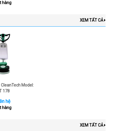
t hàng
XEM TẤT CẢ
 CleanTech Model:
T 178
ên hệ
t hàng
XEM TẤT CẢ