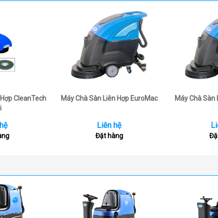
 Hợp CleanTech
Máy Chà Sàn Liên Hợp EuroMac
Máy Chà Sàn 
i
 hệ
Liên hệ
Li
àng
Đặt hàng
Đặ