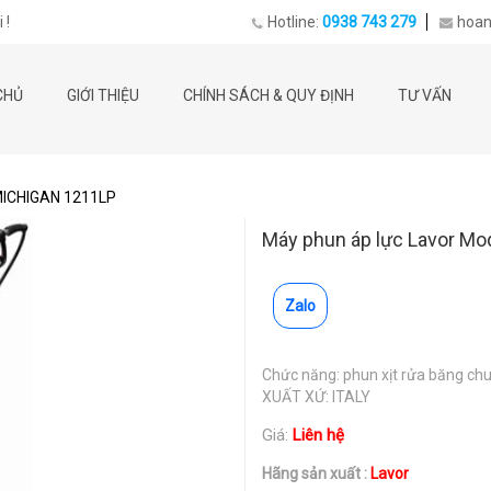
 !
Hotline:
0938 743 279
hoan
CHỦ
GIỚI THIỆU
CHÍNH SÁCH & QUY ĐỊNH
TƯ VẤN
 MICHIGAN 1211LP
Máy phun áp lực Lavor M
Zalo
Chức năng: phun xịt rửa băng chu
XUẤT XỨ: ITALY
Giá:
Liên hệ
Hãng sản xuất :
Lavor