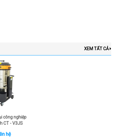
XEM TẤT CẢ
ụi công nghiệp
h CT - V3JS
ên hệ