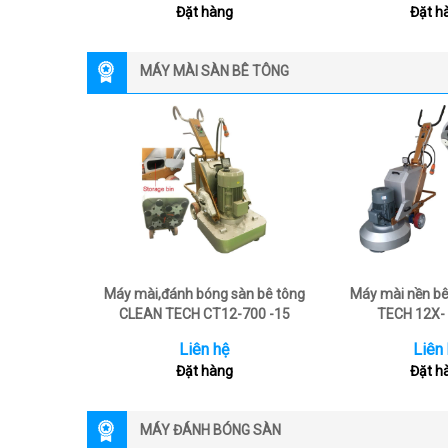
Đặt hàng
Đặt h
MÁY MÀI SÀN BÊ TÔNG
Máy mài,đánh bóng sàn bê tông
Máy mài nền b
CLEAN TECH CT12-700 -15
TECH 12X- 
Liên hệ
Liên
Đặt hàng
Đặt h
MÁY ĐÁNH BÓNG SÀN