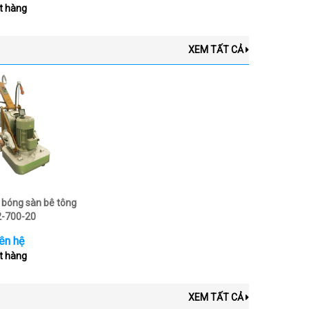
t hàng
XEM TẤT CẢ
bóng sàn bê tông
-700-20
ên hệ
t hàng
XEM TẤT CẢ