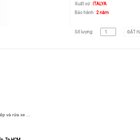
Xuất xứ :
ITALYA
Bảo hành :
2 năm
Số lượng:
ĐẶT 
iệp và rửa xe …
Vấp, Tp.HCM