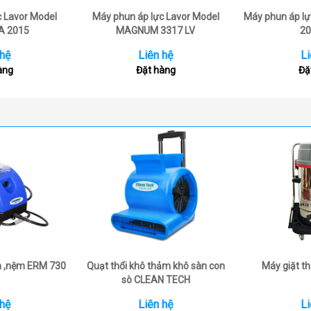
c Lavor Model
Máy phun áp lực Lavor Model
Máy phun áp lự
A 2015
MAGNUM 3317 LV
20
 hệ
Liên hệ
Li
àng
Đặt hàng
Đặ
a ,nệm ERM 730
Quạt thổi khô thảm khô sàn con
Máy giặt 
sò CLEAN TECH
 hệ
Liên hệ
Li