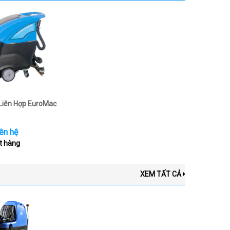
Liên Hợp EuroMac
ên hệ
t hàng
XEM TẤT CẢ