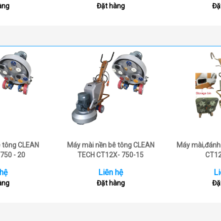
àng
Đặt hàng
Đặ
ê tông CLEAN
Máy mài nền bê tông CLEAN
Máy mài,đánh 
750 - 20
TECH CT12X- 750-15
CT12
 hệ
Liên hệ
Li
àng
Đặt hàng
Đặ