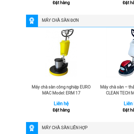
Đặt hàng
Đặt h
MÁY CHÀ SÀN ĐƠN
Máy chà sàn công nghiệp EURO
Máy chà sàn – th
MAC Model: ERM 17
CLEAN TECH M
Liên hệ
Liên
Đặt hàng
Đặt h
MÁY CHÀ SÀN LIÊN HỢP