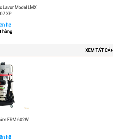
c Lavor Model LMX
07 XP
ên hệ
t hàng
XEM TẤT CẢ
thảm ERM 602W
ên hệ