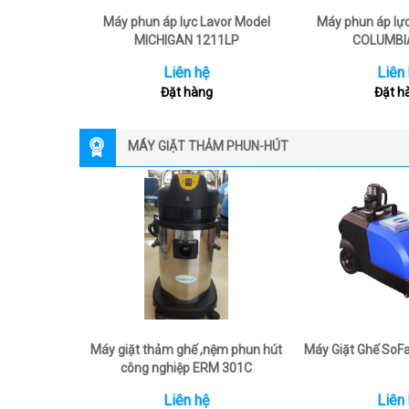
Máy phun áp lực Lavor Model
Máy phun áp lự
MICHIGAN 1211LP
COLUMBI
Liên hệ
Liên
Đặt hàng
Đặt h
MÁY GIẶT THẢM PHUN-HÚT
Máy giặt thảm ghế ,nệm phun hút
Máy Giặt Ghế SoF
công nghiệp ERM 301C
Liên hệ
Liên