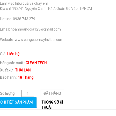
Làm việc hiệu quả và chạy êm
Địa chỉ: 192/41 Nguyễn Oanh, P.17, Quận Gò Vấp, TP.HCM
Hotline: 0938 743 279
Email: hoanhoanggia123@gmail.com
Website: www.cungcapmayhutbui.com
Giá:
Liên hệ
Hãng sản xuất :
CLEAN TECH
Xuất xứ :
THÁI LAN
Bảo hành :
18 Tháng
Số lượng:
ĐẶT HÀNG
CHI TIẾT SẢN PHẨM
THÔNG SỐ KĨ
THUẬT