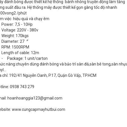
y đánh bóng được thiết kế hệ thống bánh nhông truyền động làm tăng
ng suất đầu ra. Hệ thống máy được thiết kế gọn gàng tốc độ nhanh
00vong2 /phút
m việc hiệu quả và chạy êm
Power: 7,5 - 10Hp
Voltage: 220V - 380v
Weight: 170kgs
 Diameter: 27〞
 RPM: 1500RPM
Length of cable: 12m
- Package: 1 unit/carton
ức năng:chuyên dùng đánh bóng và bảo trì sàn đá,sàn bê tong,sàn nhự
nyl…
a chỉ: 192/41 Nguyễn Oanh, P.17, Quận Gò Vấp, TP.HCM
tline: 0938 743 279
ail: hoanhoanggia123@gmail.com
bsite: www.cungcapmayhutbui.com