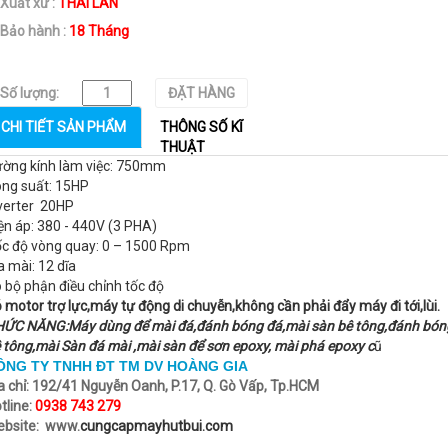
Xuất xứ :
THÁI LAN
Bảo hành :
18 Tháng
Số lượng:
ĐẶT HÀNG
CHI TIẾT SẢN PHẨM
THÔNG SỐ KĨ
THUẬT
ờng kính làm việc: 750mm
ng suất: 15HP
verter 20HP
ện áp: 380 - 440V (3 PHA)
c độ vòng quay: 0 – 1500 Rpm
a mài: 12 dĩa
 bộ phận điều chỉnh tốc độ
 motor trợ lực,máy tự động di chuyễn,không cần phải đẩy máy đi tới,lùi.
ỨC NĂNG:Máy dùng để mài đá,đánh bóng đá,mài sàn bê tông,đánh bón
 tông,mài Sàn đá mài ,mài sàn để sơn epoxy, m
ài ph
á epoxy c
ũ
ÔNG TY TNHH ĐT TM DV HOÀNG GIA
a chỉ:
192/41 Nguyễn Oanh, P.17, Q. Gò Vấp, Tp.HCM
tline:
0938 743 279
bsite: www.
cungcapmayhutbui.com