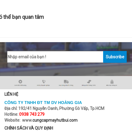
ó thể bạn quan tâm
Subscribe
LIÊN HỆ
CÔNG TY TNHH ĐT TM DV HOÀNG GIA
Địa chỉ:
192/41 Nguyễn Oanh, Phường Gò Vấp, Tp.HCM
Hotline:
0938 743 279
Website: www.
cungcapmayhutbui.com
CHÍNH SÁCH VÀ QUY ĐỊNH