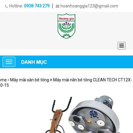
Hotline:
0938 743 279
hoanhoanggia123@gmail.com
ome
Máy mài sàn bê tông
Máy mài nền bê tông CLEAN TECH CT12X-
0-15