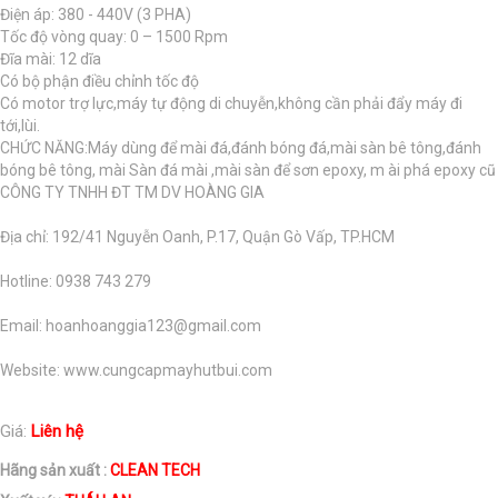
Điện áp: 380 - 440V (3 PHA)
Tốc độ vòng quay: 0 – 1500 Rpm
Đĩa mài: 12 dĩa
Có bộ phận điều chỉnh tốc độ
Có motor trợ lực,máy tự động di chuyễn,không cần phải đẩy máy đi
tới,lùi.
CHỨC NĂNG:Máy dùng để mài đá,đánh bóng đá,mài sàn bê tông,đánh
bóng bê tông, mài Sàn đá mài ,mài sàn để sơn epoxy, m ài phá epoxy cũ
CÔNG TY TNHH ĐT TM DV HOÀNG GIA
Địa chỉ: 192/41 Nguyễn Oanh, P.17, Quận Gò Vấp, TP.HCM
Hotline: 0938 743 279
Email: hoanhoanggia123@gmail.com
Website: www.cungcapmayhutbui.com
Giá:
Liên hệ
Hãng sản xuất :
CLEAN TECH