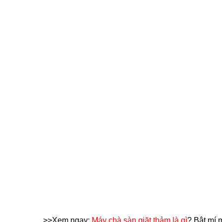
>>Xem ngay: 
Máy chà sàn giặt thảm là gì
? Bật mí m