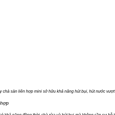
 chà sàn liên hợp mini sở hữu khả năng hút bụi, hút nước vượt 
 hợp
ó khả năng đồng thời chà rửa và hút bụi mà không cần sự hỗ t