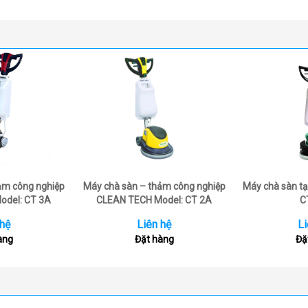
ảm công nghiệp
Máy chà sàn – thảm công nghiệp
Máy chà sàn tạ
odel: CT 3A
CLEAN TECH Model: CT 2A
C
 hệ
Liên hệ
Li
àng
Đặt hàng
Đặ