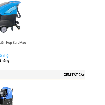
Liên Hợp EuroMac
ên hệ
t hàng
XEM TẤT CẢ