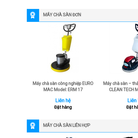
MÁY CHÀ SÀN ĐƠN
Máy chà sàn công nghiệp EURO
Máy chà sàn – th
MAC Model: ERM 17
CLEAN TECH M
Liên hệ
Liên
Đặt hàng
Đặt h
MÁY CHÀ SÀN LIÊN HỢP