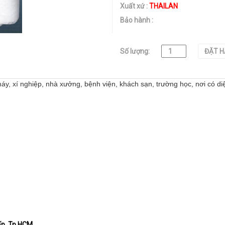
Xuất xứ :
THAILAN
Bảo hành :
Số lượng:
ĐẶT 
y, xí nghiệp, nhà xưởng, bệnh viện, khách sạn, trường học, nơi có diệ
Vấp, Tp.HCM