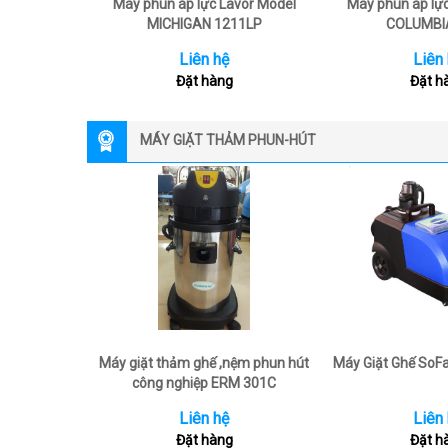
Máy phun áp lực Lavor Model
Máy phun áp lự
MICHIGAN 1211LP
COLUMBI
Liên hệ
Liên
Đặt hàng
Đặt h
MÁY GIẶT THẢM PHUN-HÚT
Máy giặt thảm ghế ,nệm phun hút
Máy Giặt Ghế SoF
công nghiệp ERM 301C
Liên hệ
Liên
Đặt hàng
Đặt h