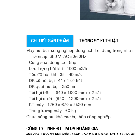
CHI TIẾT SẢN PHẨM
THÔNG SỐ KĨ THUẬT
Máy hút bụi, công nghiệp dung tích lớn dùng trong nhà má
- Điện áp: 380 V AC 50/60Hz
- Công suất động cơ : 5hp
- Lưu lượng hút khí : 4000 m3/h
- Tốc độ hút khí : 35 - 40 m/s
- ĐK cổ hút bụi : 4" x 4 cổ hút
- ĐK quạt hút bụi : 350 mm
- Túi bụi trên : (640 x 1000 mm) x 2 cái
- Túi bụi dưới : (640 x 1200mm) x 2 cái
- KT máy : 1760 x 670 x 2520 mm
- Trọng lượng máy : 60 kg
Chức năng:hút khô các bụi bẩn công nghiệp.
CÔNG TY TNHH ĐT TM DV HOÀNG GIA
Địa chỉ: 192/41 Nguyễn Oanh, Cư Xá Ba Son, P.17, Q. Gò 