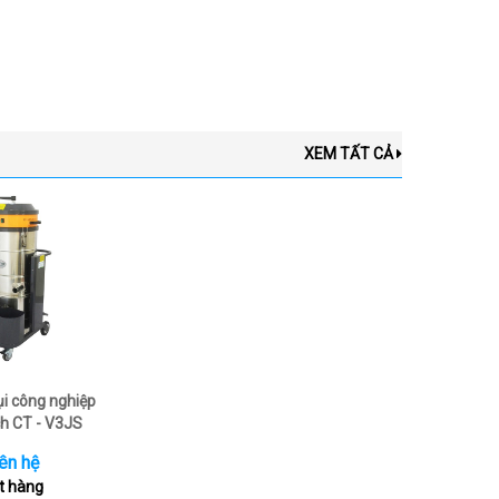
XEM TẤT CẢ
ụi công nghiệp
h CT - V3JS
ên hệ
t hàng