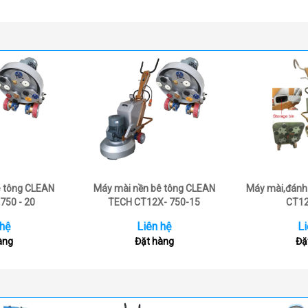
ê tông CLEAN
Máy mài nền bê tông CLEAN
Máy mài,đánh 
750 - 20
TECH CT12X- 750-15
CT12
 hệ
Liên hệ
Li
àng
Đặt hàng
Đặ