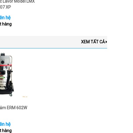
c Lavor Model LMX
07 XP
ên hệ
t hàng
XEM TẤT CẢ
thảm ERM 602W
ên hệ
t hàng