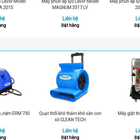
c Lavor Model
Máy phun áp lực Lavor Model
Máy phun áp lự
A 2015
MAGNUM 3317 LV
20
 hệ
Liên hệ
Li
àng
Đặt hàng
Đặ
a ,nệm ERM 730
Quạt thổi khô thảm khô sàn con
Máy giặt 
sò CLEAN TECH
 hệ
Liên hệ
Li
àng
Đặt hàng
Đặ