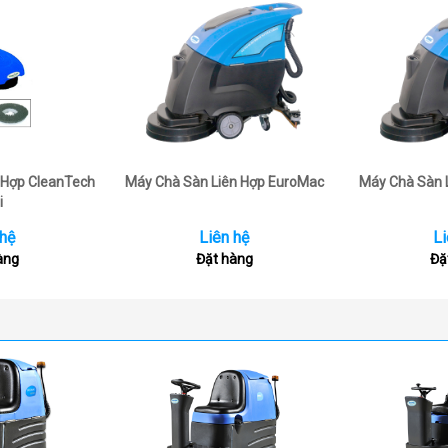
 Hợp CleanTech
Máy Chà Sàn Liên Hợp EuroMac
Máy Chà Sàn 
i
 hệ
Liên hệ
Li
àng
Đặt hàng
Đặ