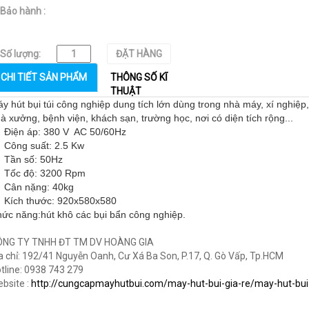
Bảo hành :
Số lượng:
ĐẶT HÀNG
CHI TIẾT SẢN PHẨM
THÔNG SỐ KĨ
THUẬT
y hút bụi túi công nghiệp dung tích lớn dùng trong nhà máy, xí nghiệp,
à xưởng, bệnh viện, khách sạn, trường học, nơi có diện tích rộng...
Điện áp: 380 V AC 50/60Hz
Công suất: 2.5 Kw
 Tần số: 50Hz
 Tốc độ: 3200 Rpm
 Cân nặng: 40kg
Kích thước: 920x580x580
ức năng:hút khô các bụi bẩn công nghiệp.
ÔNG TY TNHH ĐT TM DV HOÀNG GIA
a chỉ: 192/41 Nguyễn Oanh, Cư Xá Ba Son, P.17, Q. Gò Vấp, Tp.HCM
tline: 0938 743 279
bsite :
http://cungcapmayhutbui.com/may-hut-bui-gia-re/may-hut-bui-