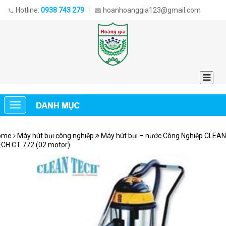
Hotline:
0938 743 279
hoanhoanggia123@gmail.com
ome
Máy hút bụi công nghiệp
Máy hút bụi – nước Công Nghiệp CLEAN
CH CT 772 (02 motor)