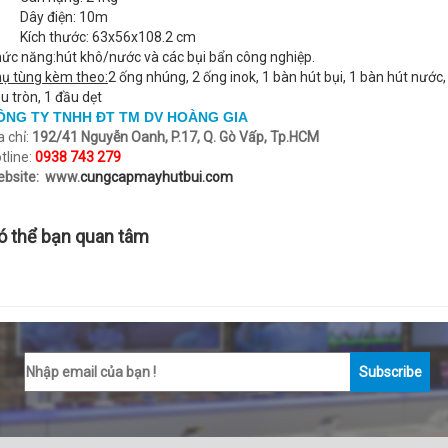
 Dây điện: 10m
 Kích thước: 63x56x108.2 cm
ức năng:hút khô/nước và các bụi bẩn công nghiệp.
ụ tùng kèm theo:
2 ống nhúng, 2 ống inok, 1 bàn hút bụi, 1 bàn hút nước,
u tròn, 1 đầu dẹt
ÔNG TY TNHH ĐT TM DV HOÀNG GIA
a chỉ:
192/41 Nguyễn Oanh, P.17, Q. Gò Vấp, Tp.HCM
tline:
0938 743 279
bsite: www.
cungcapmayhutbui.com
ó thể bạn quan tâm
Subscribe