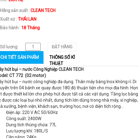
Hãng sản xuất :
CLEAN TECH
Xuất xứ :
THÁI LAN
Bảo hành :
18 Tháng
Số lượng:
ĐẶT HÀNG
CHI TIẾT SẢN PHẨM
THÔNG SỐ KĨ
THUẬT
y hút bụi – nước Công Nghiệp CLEAN TECH
del: CT 772 (02 motor)
y hút bụi – nước công nghiệp đa dụng. Thân máy bằng Inox không rỉ. Di
uyển trên 04 bánh xe quay được 180 độ thuận tiện cho mọi địa hình. Họ
t được thiết kế lớn cho phép hút được tất cả các vật dụng. Tầng lọc bằng
c được các loại bụi nhỏ nhất, dung tích lớn dùng trong nhà máy, xí nghiệp,
à xưởng, bệnh viện, khách sạn, trường học, nơi có diện tích rộng...
 Điện áp: 220 V AC 50/60Hz
 Công suất: 2400W
Dung tích thùng chứa: 77L
Lưu lượng khí: 180L/S
 Cân nặng: 24Kg