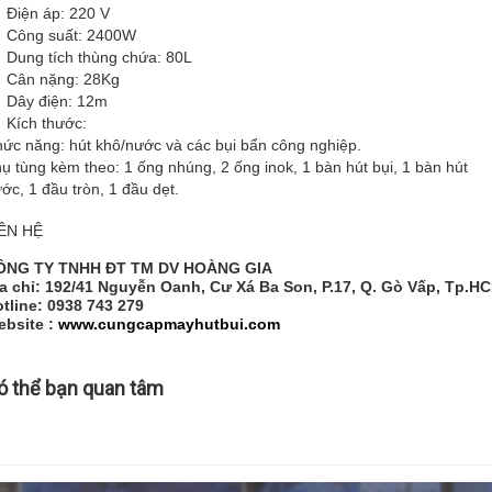
Điện áp: 220 V
 Công suất: 2400W
Dung tích thùng chứa: 80L
 Cân nặng: 28Kg
 Dây điện: 12m
 Kích thước:
ức năng: hút khô/nước và các bụi bẩn công nghiệp.
ụ tùng kèm theo: 1 ống nhúng, 2 ống inok, 1 bàn hút bụi, 1 bàn hút
ớc, 1 đầu tròn, 1 đầu dẹt.
IÊN HỆ
ÔNG TY TNHH ĐT TM DV HOÀNG GIA
a chỉ: 192/41 Nguyễn Oanh, Cư Xá Ba Son, P.17, Q. Gò Vấp, Tp.H
tline: 0938 743 279
ebsite :
www.cungcapmayhutbui.com
ó thể bạn quan tâm