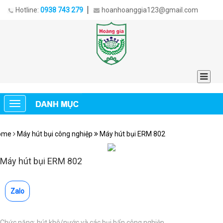
Hotline:
0938 743 279
hoanhoanggia123@gmail.com
ome
Máy hút bụi công nghiệp
Máy hút bụi ERM 802
Máy hút bụi ERM 802
Zalo
Chức năng: hút khô/nước và các bụi bẩn công nghiệp.