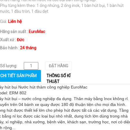
Phụ tùng kèm theo: 1 ống nhúng, 2 ống inok, 1 bàn hút bụi, 1 bàn hút
nước, 1 đầu tròn, 1 đầu dẹt.
Giá:
Liên hệ
Hãng sản xuất :
EuroMac
Xuất xứ :
Đức
Bảo hành :
24 tháng
Số lượng:
ĐẶT HÀNG
CHI TIẾT SẢN PHẨM
THÔNG SỐ KĨ
THUẬT
y hút bụi Nước hút thảm công nghiệp EuroMac
odel: ERM 802
y hút bụi – nước công nghiệp đa dụng. Thân máy bằng Inox không rỉ. 
uyển trên 04 bánh xe quay được 180 độ thuận tiện cho mọi địa hình.
ng hút được thiết kế lớn cho phép hút được tất cả các vật dụng. Tầng
c bằng nỉ lọc được các loại bụi nhỏ nhất, dung tích lớn dùng trong nhà
y, xí nghiệp, nhà xưởng, bệnh viện, khách sạn, trường học, nơi có diệ
ch rộng...