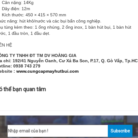
 Cân nặng: 14Kg
 Dây điện: 12m
Kích thước: 450 × 415 × 570 mm
ức năng: hút khô/nước và các bụi bẩn công nghiệp.
ụ tùng kèm theo: 1 ống nhúng, 2 ống inox, 1 bàn hút bụi, 1 bàn hút
ớc, 1 đầu tròn, 1 đầu dẹt.
IÊN HỆ
ÔNG TY TNHH ĐT TM DV HOÀNG GIA
a chỉ: 192/41 Nguyễn Oanh, Cư Xá Ba Son, P.17, Q. Gò Vấp, Tp.H
tline: 0938 743 279
ebsite :
www.cungcapmayhutbui.com
ó thể bạn quan tâm
Subscribe