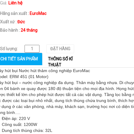
Giá:
Liên hệ
Hãng sản xuất :
EuroMac
Xuất xứ :
Đức
Bảo hành :
24 tháng
Số lượng:
ĐẶT HÀNG
CHI TIẾT SẢN PHẨM
THÔNG SỐ KĨ
THUẬT
y hút bụi Nước hút thảm công nghiệp EuroMac
del: ERM 451 (01 Motor)
y hút bụi – nước công nghiệp đa dụng. Thân máy bằng nhựa. Di chu
ên 04 bánh xe quay được 180 độ thuận tiện cho mọi địa hình. Họng hút
ợc thiết kế lớn cho phép hút được tất cả các vật dụng. Tầng lọc bằng n
c được các loại bụi nhỏ nhất, dung tích thùng chứa trung bình, thích h
 dụng ở các văn phòng, nhà máy, khách sạn, trường học nơi có diện tí
ung bình….
Điện áp: 220 V
 Công suất: 1200W
Dung tích thùng chứa: 32L